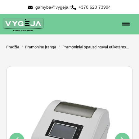
gamyba@vygeja.lt
+370 620 73994
Pradžia
Pramoninė įranga
Pramoniniai spausdintuvai etiketėms
TSC
/
/