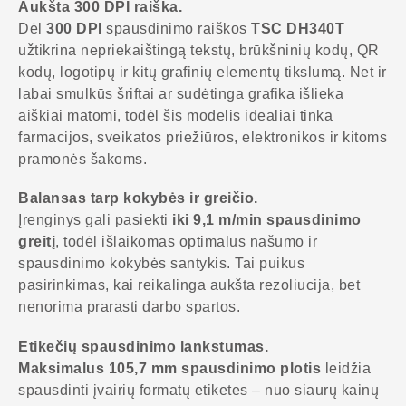
Aukšta 300 DPI raiška.
Dėl
300 DPI
spausdinimo raiškos
TSC DH340T
užtikrina nepriekaištingą tekstų, brūkšninių kodų, QR
kodų, logotipų ir kitų grafinių elementų tikslumą. Net ir
labai smulkūs šriftai ar sudėtinga grafika išlieka
aiškiai matomi, todėl šis modelis idealiai tinka
farmacijos, sveikatos priežiūros, elektronikos ir kitoms
pramonės šakoms.
Balansas tarp kokybės ir greičio.
Įrenginys gali pasiekti
iki 9,1 m/min spausdinimo
greitį
, todėl išlaikomas optimalus našumo ir
spausdinimo kokybės santykis. Tai puikus
pasirinkimas, kai reikalinga aukšta rezoliucija, bet
nenorima prarasti darbo spartos.
Etikečių spausdinimo lankstumas.
Maksimalus 105,7 mm spausdinimo plotis
leidžia
spausdinti įvairių formatų etiketes – nuo siaurų kainų