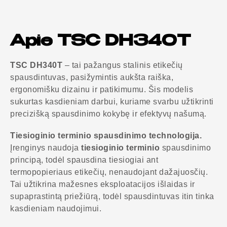
Apie TSC DH340T
TSC DH340T
– tai pažangus stalinis etikečių
spausdintuvas, pasižymintis aukšta raiška,
ergonomišku dizainu ir patikimumu. Šis modelis
sukurtas kasdieniam darbui, kuriame svarbu užtikrinti
precizišką spausdinimo kokybę ir efektyvų našumą.
Tiesioginio terminio spausdinimo technologija.
Įrenginys naudoja
tiesioginio terminio
spausdinimo
principą, todėl spausdina tiesiogiai ant
termopopieriaus etikečių, nenaudojant dažajuosčių.
Tai užtikrina mažesnes eksploatacijos išlaidas ir
supaprastintą priežiūrą, todėl spausdintuvas itin tinka
kasdieniam naudojimui.