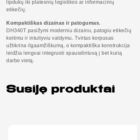
lipdukų iki platesnių logistikos ar informacinių
etikečių.
Kompaktiškas dizainas ir patogumas.
DH340T pasižymi moderniu dizainu, patogiu etikečių
keitimu ir intuityviu valdymu. Tvirtas korpusas
užtikrina ilgaamžiškumą, o kompaktiška konstrukcija
leidžia lengvai integruoti spausdintuvą į bet kurią
darbo vietą.
Susiję produktai