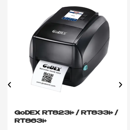
GoDEX RT823i+ / RT833i+ /
RT863i+