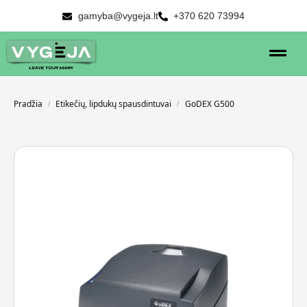
gamyba@vygeja.lt
+370 620 73994
Pradžia
Etikečių, lipdukų spausdintuvai
GoDEX G500
/
/