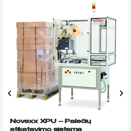
Novexx XPU – Palečių
etiketavimo sistema