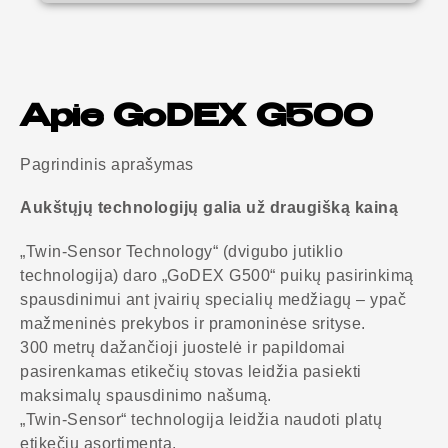
Apie GoDEX G500
Pagrindinis aprašymas
Aukštųjų technologijų galia už draugišką kainą
„Twin-Sensor Technology“ (dvigubo jutiklio
technologija) daro „GoDEX G500“ puikų pasirinkimą
spausdinimui ant įvairių specialių medžiagų – ypač
mažmeninės prekybos ir pramoninėse srityse.
300 metrų dažančioji juostelė ir papildomai
pasirenkamas etikečių stovas leidžia pasiekti
maksimalų spausdinimo našumą.
„Twin-Sensor“ technologija leidžia naudoti platų
etikečių asortimentą.