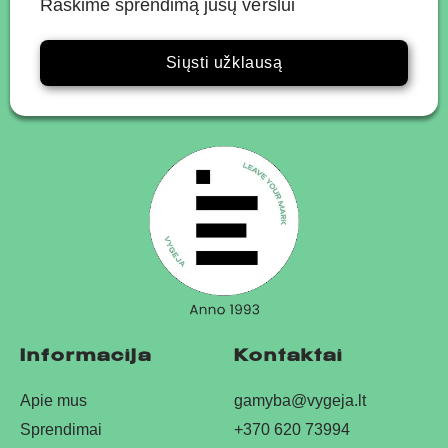
Raskime sprendimą jūsų verslui
Siųsti užklausą
Informacija
Kontaktai
Apie mus
gamyba@vygeja.lt
Sprendimai
+370 620 73994