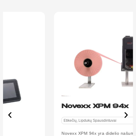
Novexx XPM 94x
Etikečių, Lipdukų Spausdintuvai
Novexx XPM 94x yra didelio našumo
spausdinimo