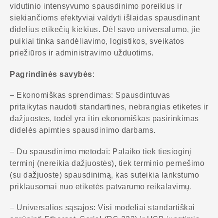
vidutinio intensyvumo spausdinimo poreikius ir
siekiančioms efektyviai valdyti išlaidas spausdinant
didelius etikečių kiekius. Dėl savo universalumo, jie
puikiai tinka sandėliavimo, logistikos, sveikatos
priežiūros ir administravimo užduotims.
Pagrindinės savybės
:
– Ekonomiškas sprendimas: Spausdintuvas
pritaikytas naudoti standartines, nebrangias etiketes ir
dažjuostes, todėl yra itin ekonomiškas pasirinkimas
didelės apimties spausdinimo darbams.
– Du spausdinimo metodai: Palaiko tiek tiesioginį
terminį (nereikia dažjuostės), tiek terminio pernešimo
(su dažjuoste) spausdinimą, kas suteikia lankstumo
priklausomai nuo etiketės patvarumo reikalavimų.
– Universalios sąsajos: Visi modeliai standartiškai