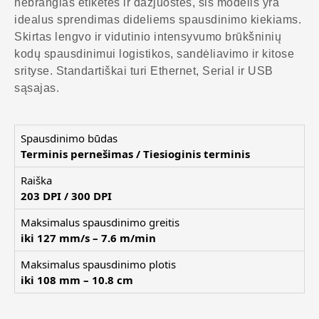
nebrangias etiketes ir dažjuostes, šis modelis yra
idealus sprendimas dideliems spausdinimo kiekiams.
Skirtas lengvo ir vidutinio intensyvumo brūkšninių
kodų spausdinimui logistikos, sandėliavimo ir kitose
srityse. Standartiškai turi Ethernet, Serial ir USB
sąsajas.
Spausdinimo būdas
Terminis pernešimas / Tiesioginis terminis
Raiška
203 DPI / 300 DPI
Maksimalus spausdinimo greitis
iki 127 mm/s – 7.6 m/min
Maksimalus spausdinimo plotis
iki 108 mm – 10.8 cm