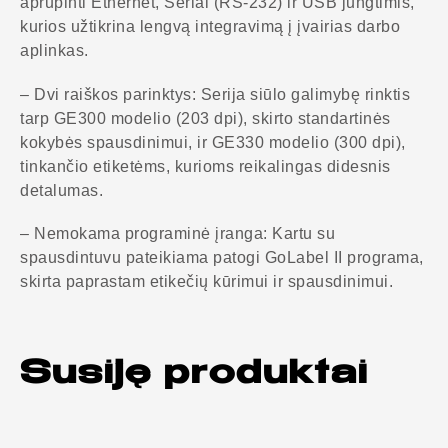
aprūpinti Ethernet, Serial (RS-232) ir USB jungtimis,
kurios užtikrina lengvą integravimą į įvairias darbo
aplinkas.
– Dvi raiškos parinktys: Serija siūlo galimybę rinktis
tarp GE300 modelio (203 dpi), skirto standartinės
kokybės spausdinimui, ir GE330 modelio (300 dpi),
tinkančio etiketėms, kurioms reikalingas didesnis
detalumas.
– Nemokama programinė įranga: Kartu su
spausdintuvu pateikiama patogi GoLabel II programa,
skirta paprastam etikečių kūrimui ir spausdinimui.
Susiję produktai