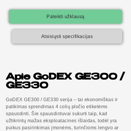
Pateikti užklausą
Atsisiųsti specifikacijas
Apie GoDEX GE300 /
GE330
GoDEX GE300 / GE330 serija – tai ekonomiškas ir
patikimas sprendimas 4 colių pločio etiketėms
spausdinti. Šie spausdintuvai sukurti taip, kad
užtikrintų mažas eksploatacines išlaidas, todėl yra
puikus pasirinkimas įmonėms, turinčioms lengvo ar