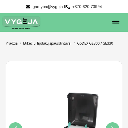
gamyba@vygeja.lt
+370 620 73994
Pradžia
Etikečių, lipdukų spausdintuvai
GoDEX GE300 / GE330
/
/