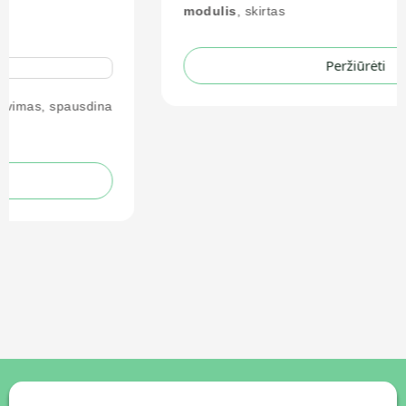
modulis
, skirtas
Peržiūrėti