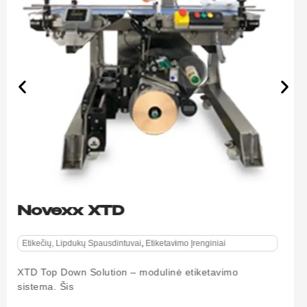
Novexx XLS 204
Etikečių, Lipdukų Spausdintuvai
Su galingąja XLS etikečių klijavimo šeima įveiksite bet
kokius
Peržiūrėti