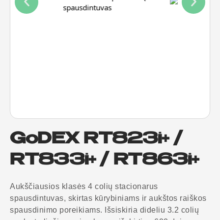
GoDEX RT823i+ /
RT833i+ / RT863i+
Aukščiausios klasės 4 colių stacionarus
spausdintuvas, skirtas kūrybiniams ir aukštos raiškos
spausdinimo poreikiams. Išsiskiria dideliu 3.2 colių