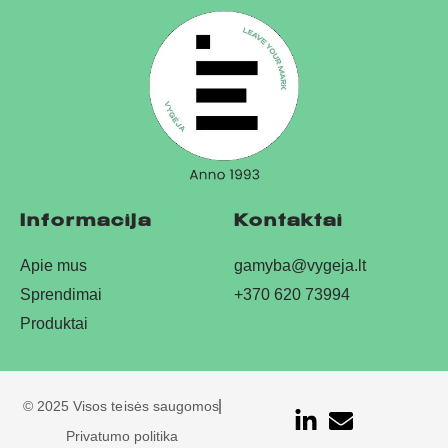
Informacija
Kontaktai
Apie mus
gamyba@vygeja.lt
Sprendimai
+370 620 73994
Produktai
© 2025 Visos teisės saugomos
Privatumo politika