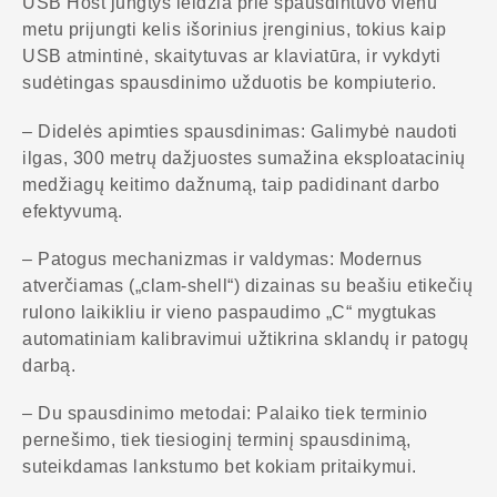
USB Host jungtys leidžia prie spausdintuvo vienu
metu prijungti kelis išorinius įrenginius, tokius kaip
USB atmintinė, skaitytuvas ar klaviatūra, ir vykdyti
sudėtingas spausdinimo užduotis be kompiuterio.
– Didelės apimties spausdinimas: Galimybė naudoti
ilgas, 300 metrų dažjuostes sumažina eksploatacinių
medžiagų keitimo dažnumą, taip padidinant darbo
efektyvumą.
– Patogus mechanizmas ir valdymas: Modernus
atverčiamas („clam-shell“) dizainas su beašiu etikečių
rulono laikikliu ir vieno paspaudimo „C“ mygtukas
automatiniam kalibravimui užtikrina sklandų ir patogų
darbą.
– Du spausdinimo metodai: Palaiko tiek terminio
pernešimo, tiek tiesioginį terminį spausdinimą,
suteikdamas lankstumo bet kokiam pritaikymui.