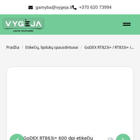
gamyba@vygeja.lt
+370 620 73994
Pradžia
Etikečių, lipdukų spausdintuvai
GoDEX RT823i+ / RT833i+ / RT863i+
/
/