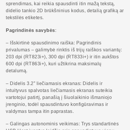
sprendimas, kai reikia spausdinti itin mažą tekstą,
didelio tankio 2D brūkšninius kodus, detalią grafiką ar
tekstilės etiketes.
Pagrindinės savybės
:
– Išskirtinė spausdinimo raiška: Pagrindinis
privalumas – galimybė rinktis iš trijų raiškos variantų:
203 dpi (RT823i+), 300 dpi (RT833i+) ir itin aukštos
600 dpi (RT863i+), kuri užtikrina maksimalų
detalumą.
– Didelis 3.2” liečiamasis ekranas: Didelis ir
intuityvus spalvotas liečiamasis ekranas suteikia
vartotojui patirtį, panašią į šiuolaikinio išmaniojo
įrenginio, todėl spausdintuvo konfigūravimas ir
valdymas tampa itin paprastas.
– Galingas autonominis veikimas: Trys standartinės