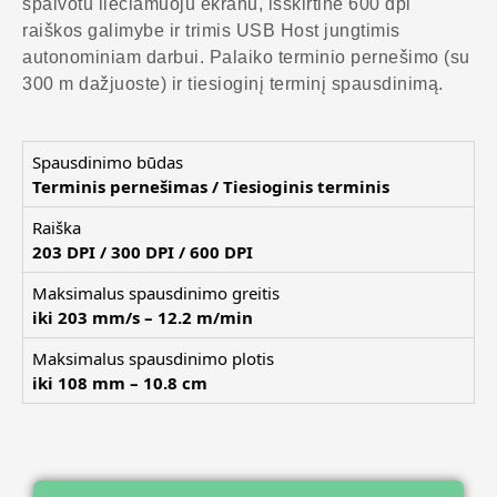
spalvotu liečiamuoju ekranu, išskirtine 600 dpi
raiškos galimybe ir trimis USB Host jungtimis
autonominiam darbui. Palaiko terminio pernešimo (su
300 m dažjuoste) ir tiesioginį terminį spausdinimą.
Spausdinimo būdas
Terminis pernešimas / Tiesioginis terminis
Raiška
203 DPI / 300 DPI / 600 DPI
Maksimalus spausdinimo greitis
iki 203 mm/s – 12.2 m/min
Maksimalus spausdinimo plotis
iki 108 mm – 10.8 cm