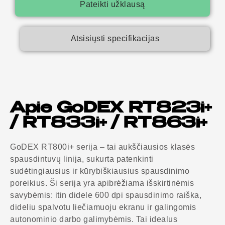
Pateikti užklausą
Atsisiųsti specifikacijas
Apie GoDEX RT823i+
/ RT833i+ / RT863i+
GoDEX RT800i+ serija – tai aukščiausios klasės
spausdintuvų linija, sukurta patenkinti
sudėtingiausius ir kūrybiškiausius spausdinimo
poreikius. Ši serija yra apibrėžiama išskirtinėmis
savybėmis: itin didele 600 dpi spausdinimo raiška,
dideliu spalvotu liečiamuoju ekranu ir galingomis
autonominio darbo galimybėmis. Tai idealus