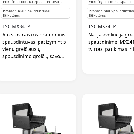
Etikečių, Lipdukų Spausdintuvai
,
Etikečių, Lipdukų Spausd
Pramoniniai Spausdintuvai
Pramoniniai Spausdintuv
Etiketėms
Etiketėms
TSC MX341P
TSC MX241P
Aukštos raiškos pramoninis
Nauja evoliucija gre
spausdintuvas, pasižymintis
spausdinime. MX241
vienu greičiausių
tvirtas, patikimas ir 
spausdinimo greičių savo…