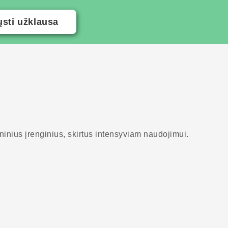
ųsti užklausa
nius įrenginius, skirtus intensyviam naudojimui.