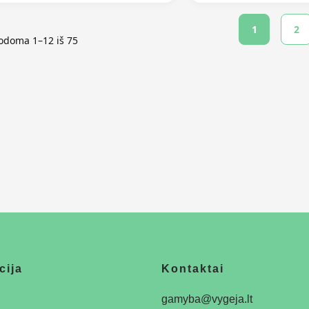
1
2
odoma 1–12 iš 75
cija
Kontaktai
gamyba@vygeja.lt