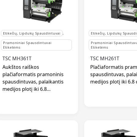
Etikečių, Lipdukų Spausdintuvai
,
Etikečių, Lipdukų Spausd
Pramoniniai Spausdintuvai
Pramoniniai Spausdintuv
Etiketėms
Etiketėms
TSC MH361T
TSC MH261T
Aukštos raiškos
Plačiaformatis pram
plačiaformatis pramoninis
spausdintuvas, pala
spausdintuvas, palaikantis
medijos plotį iki 6.8 
medijos plotį iki 6.8…