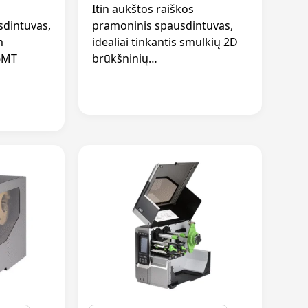
Itin aukštos raiškos
sdintuvas,
pramoninis spausdintuvas,
m
idealiai tinkantis smulkių 2D
6MT
brūkšninių…