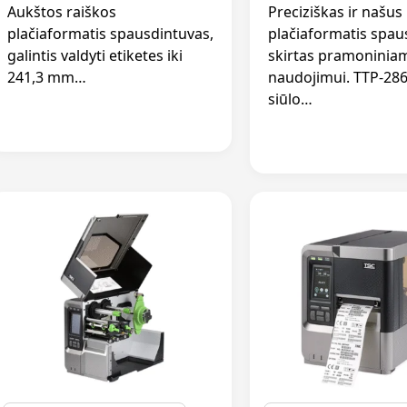
Aukštos raiškos
Preciziškas ir našus
plačiaformatis spausdintuvas,
plačiaformatis spau
galintis valdyti etiketes iki
skirtas pramoninia
241,3 mm…
naudojimui. TTP-28
siūlo…