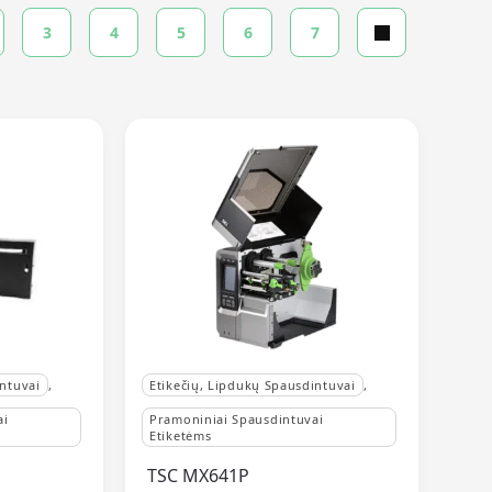
3
4
5
6
7
intuvai
,
Etikečių, Lipdukų Spausdintuvai
,
ai
Pramoniniai Spausdintuvai
Etiketėms
TSC MX641P