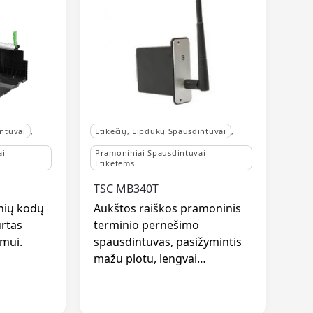
intuvai
,
Etikečių, Lipdukų Spausdintuvai
,
ai
Pramoniniai Spausdintuvai
Etiketėms
TSC MB340T
nių kodų
Aukštos raiškos pramoninis
rtas
terminio pernešimo
mui.
spausdintuvas, pasižymintis
mažu plotu, lengvai…