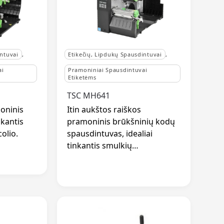
intuvai
,
Etikečių, Lipdukų Spausdintuvai
,
ai
Pramoniniai Spausdintuvai
Etiketėms
TSC MH641
oninis
Itin aukštos raiškos
ikantis
pramoninis brūkšninių kodų
colio.
spausdintuvas, idealiai
tinkantis smulkių…