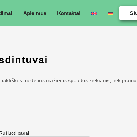
Si
dimai
Apie mus
Kontaktai
sdintuvai
paktiškus modelius mažiems spaudos kiekiams, tiek pramoni