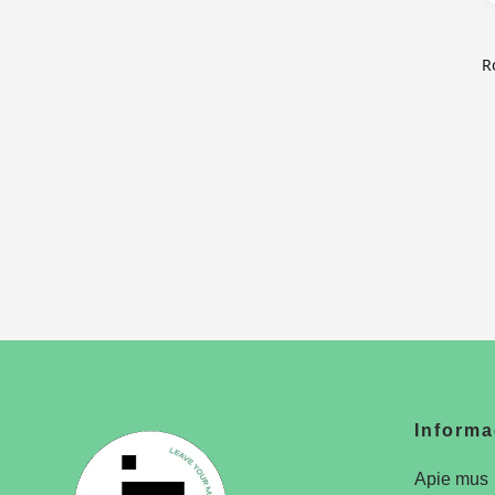
R
Informa
Apie mus