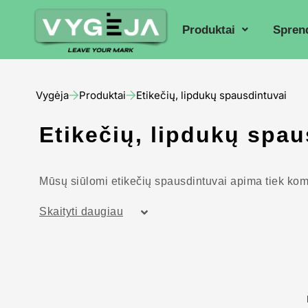
Produktai
Spren
Vygėja
Produktai
Etikečių, lipdukų spausdintuvai
Etikečių, lipdukų spau
Mūsų siūlomi etikečių spausdintuvai apima tiek kom
Skaityti daugiau