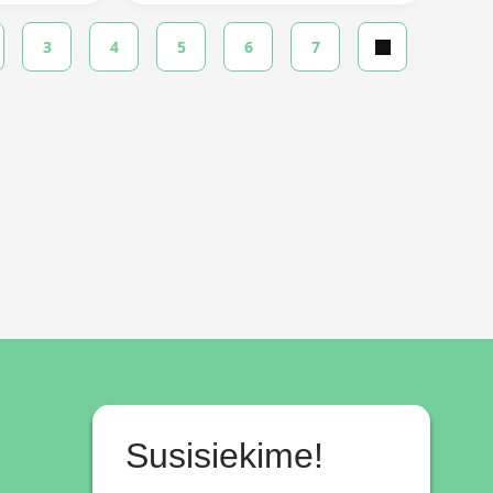
3
4
5
6
7
Susisiekime!