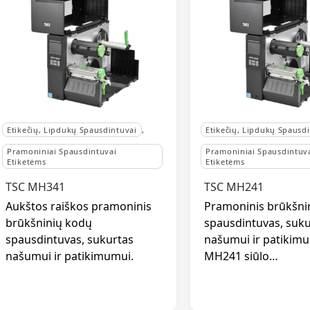
Etikečių, Lipdukų Spausdintuvai
,
Etikečių, Lipdukų Spausd
Pramoniniai Spausdintuvai
Pramoniniai Spausdintuv
Etiketėms
Etiketėms
TSC MH341
TSC MH241
Aukštos raiškos pramoninis
Pramoninis brūkšni
brūkšninių kodų
spausdintuvas, suku
spausdintuvas, sukurtas
našumui ir patikimu
našumui ir patikimumui.
MH241 siūlo…