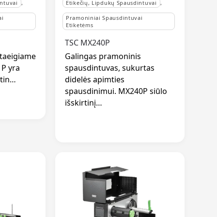
intuvai
,
Etikečių, Lipdukų Spausdintuvai
,
ai
Pramoniniai Spausdintuvai
Etiketėms
TSC MX240P
itaeigiame
Galingas pramoninis
P yra
spausdintuvas, sukurtas
itin…
didelės apimties
spausdinimui. MX240P siūlo
išskirtinį…