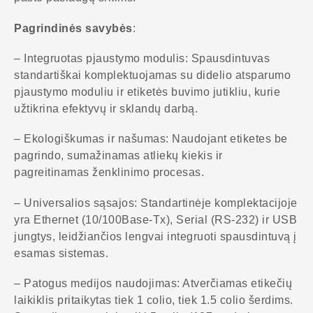
Pagrindinės savybės
:
– Integruotas pjaustymo modulis: Spausdintuvas
standartiškai komplektuojamas su didelio atsparumo
pjaustymo moduliu ir etiketės buvimo jutikliu, kurie
užtikrina efektyvų ir sklandų darbą.
– Ekologiškumas ir našumas: Naudojant etiketes be
pagrindo, sumažinamas atliekų kiekis ir
pagreitinamas ženklinimo procesas.
– Universalios sąsajos: Standartinėje komplektacijoje
yra Ethernet (10/100Base-Tx), Serial (RS-232) ir USB
jungtys, leidžiančios lengvai integruoti spausdintuvą į
esamas sistemas.
– Patogus medijos naudojimas: Atverčiamas etikečių
laikiklis pritaikytas tiek 1 colio, tiek 1.5 colio šerdims.