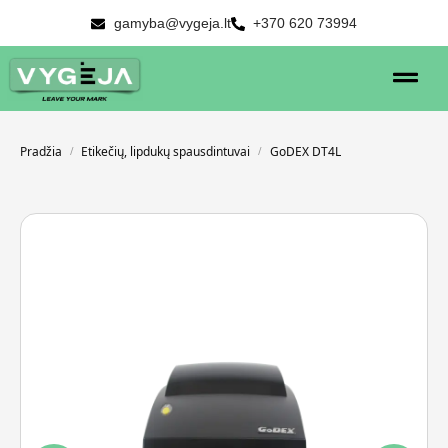
gamyba@vygeja.lt
+370 620 73994
Pradžia
Etikečių, lipdukų spausdintuvai
GoDEX DT4L
/
/