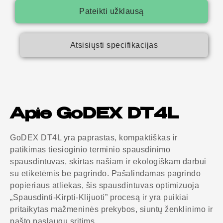
Pateikti užklausą
Atsisiųsti specifikacijas
Apie GoDEX DT4L
GoDEX DT4L yra paprastas, kompaktiškas ir
patikimas tiesioginio terminio spausdinimo
spausdintuvas, skirtas našiam ir ekologiškam darbui
su etiketėmis be pagrindo. Pašalindamas pagrindo
popieriaus atliekas, šis spausdintuvas optimizuoja
„Spausdinti-Kirpti-Klijuoti” procesą ir yra puikiai
pritaikytas mažmeninės prekybos, siuntų ženklinimo ir
pašto paslaugų sritims.