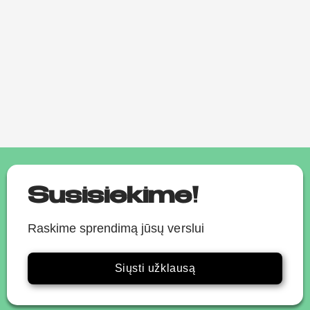
Peržiūrėti
Susisiekime!
Raskime sprendimą jūsų verslui
Siųsti užklausą