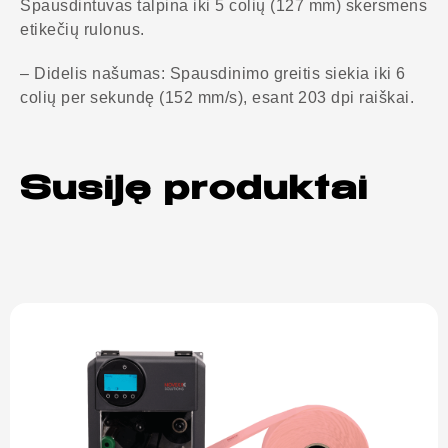
Spausdintuvas talpina iki 5 colių (127 mm) skersmens
etikečių rulonus.
– Didelis našumas: Spausdinimo greitis siekia iki 6
colių per sekundę (152 mm/s), esant 203 dpi raiškai.
Susiję produktai