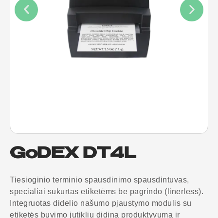
GoDEX DT4L
Tiesioginio terminio spausdinimo spausdintuvas,
specialiai sukurtas etiketėms be pagrindo (linerless).
Integruotas didelio našumo pjaustymo modulis su
etiketės buvimo jutikliu didina produktyvumą ir