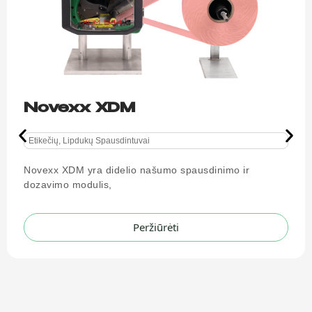
GoDEX RT823i+ / RT833i+ /
RT863i+
Etikečių, Lipdukų Spausdintuvai
Aukščiausios klasės 4 colių stacionarus spausdintuva
skirtas kūrybiniams ir