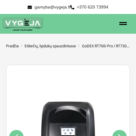
gamyba@vygeja.lt
+370 620 73994
Pradžia
Etikečių, lipdukų spausdintuvai
GoDEX RT700i Pro / RT730i Pro
/
/