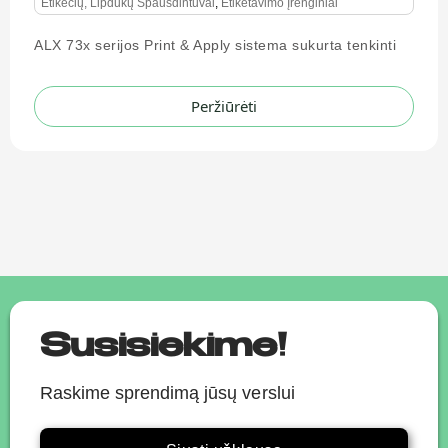
Etikečių, Lipdukų Spausdintuvai
,
Etiketavimo Įrenginiai
ALX 73x serijos Print & Apply sistema sukurta tenkinti
Peržiūrėti
Susisiekime!
Raskime sprendimą jūsų verslui