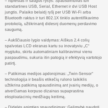
– Išplėstas ir saugus ryšys: Spausdintuvas turi
standartines USB, Serial, Ethernet ir dvi USB Host
jungtis. Palaiko belaidį ryšį per USB Wi-Fi arba
Bluetooth raktus ir turi 802.1X tinklo autentifikavimo
protokolą, užtikrinantį didesnį duomenų perdavimo
saugumą.
– Aukščiausio lygio valdymas: Aiškus 2.4 colių
spalvotas LCD ekranas kartu su inovatyviu „C“
mygtuku, skirtu automatiniam kalibravimui vienu
paspaudimu, sukuria itin patogią ir efektyvią vartotojo
patirtį.
– Patikimas medijos apdorojimas: „Twin-Sensor“
technologija ir beašis etikečių rulono laikiklis
užtikrina patikimą spausdinimą ant įvairių medijų, o
atverčiamas korpuso dizainas supaprastina
eksploatacinių medžiagų keitimą.
– Didelės apimties spausdinimas: Galimybė naudoti