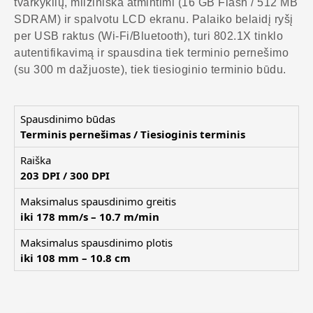
tvarkyklių, milžiniška atmintimi (16 GB Flash / 512 MB
SDRAM) ir spalvotu LCD ekranu. Palaiko belaidį ryšį
per USB raktus (Wi-Fi/Bluetooth), turi 802.1X tinklo
autentifikavimą ir spausdina tiek terminio pernešimo
(su 300 m dažjuoste), tiek tiesioginio terminio būdu.
Spausdinimo būdas
Terminis pernešimas / Tiesioginis terminis
Raiška
203 DPI / 300 DPI
Maksimalus spausdinimo greitis
iki 178 mm/s – 10.7 m/min
Maksimalus spausdinimo plotis
iki 108 mm – 10.8 cm