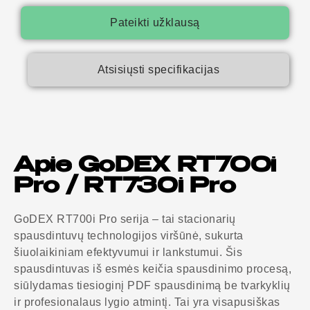
Pateikti užklausą
Atsisiųsti specifikacijas
Apie GoDEX RT700i
Pro / RT730i Pro
GoDEX RT700i Pro serija – tai stacionarių
spausdintuvų technologijos viršūnė, sukurta
šiuolaikiniam efektyvumui ir lankstumui. Šis
spausdintuvas iš esmės keičia spausdinimo procesą,
siūlydamas tiesioginį PDF spausdinimą be tvarkyklių
ir profesionalaus lygio atmintį. Tai yra visapusiškas