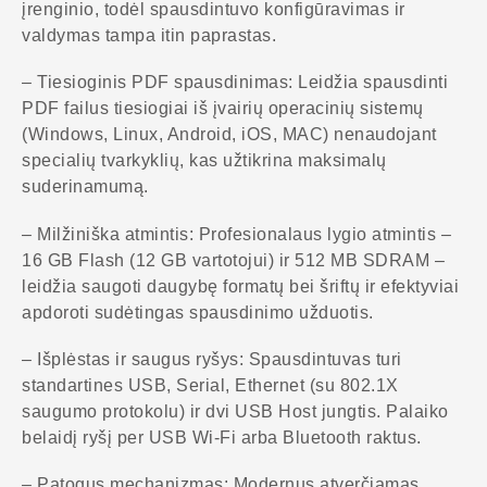
įrenginio, todėl spausdintuvo konfigūravimas ir
valdymas tampa itin paprastas.
– Tiesioginis PDF spausdinimas: Leidžia spausdinti
PDF failus tiesiogiai iš įvairių operacinių sistemų
(Windows, Linux, Android, iOS, MAC) nenaudojant
specialių tvarkyklių, kas užtikrina maksimalų
suderinamumą.
– Milžiniška atmintis: Profesionalaus lygio atmintis –
16 GB Flash (12 GB vartotojui) ir 512 MB SDRAM –
leidžia saugoti daugybę formatų bei šriftų ir efektyviai
apdoroti sudėtingas spausdinimo užduotis.
– Išplėstas ir saugus ryšys: Spausdintuvas turi
standartines USB, Serial, Ethernet (su 802.1X
saugumo protokolu) ir dvi USB Host jungtis. Palaiko
belaidį ryšį per USB Wi-Fi arba Bluetooth raktus.
– Patogus mechanizmas: Modernus atverčiamas