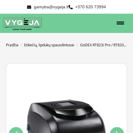
gamyba@vygeja.lt
+370 620 73994
Pradžia
Etikečių, lipdukų spausdintuvai
GoDEX RT823i Pro / RT833i Pro / RT863i Pro
/
/