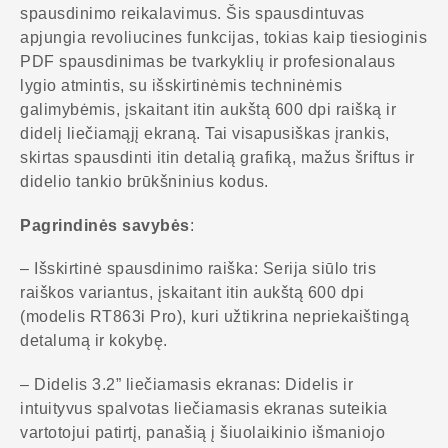
spausdinimo reikalavimus. Šis spausdintuvas
apjungia revoliucines funkcijas, tokias kaip tiesioginis
PDF spausdinimas be tvarkyklių ir profesionalaus
lygio atmintis, su išskirtinėmis techninėmis
galimybėmis, įskaitant itin aukštą 600 dpi raišką ir
didelį liečiamąjį ekraną. Tai visapusiškas įrankis,
skirtas spausdinti itin detalią grafiką, mažus šriftus ir
didelio tankio brūkšninius kodus.
Pagrindinės savybės
:
– Išskirtinė spausdinimo raiška: Serija siūlo tris
raiškos variantus, įskaitant itin aukštą 600 dpi
(modelis RT863i Pro), kuri užtikrina nepriekaištingą
detalumą ir kokybę.
– Didelis 3.2” liečiamasis ekranas: Didelis ir
intuityvus spalvotas liečiamasis ekranas suteikia
vartotojui patirtį, panašią į šiuolaikinio išmaniojo