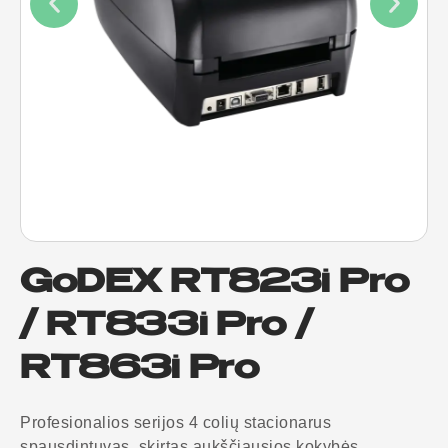
GoDEX RT823i Pro
/ RT833i Pro /
RT863i Pro
Profesionalios serijos 4 colių stacionarus
spausdintuvas, skirtas aukščiausios kokybės