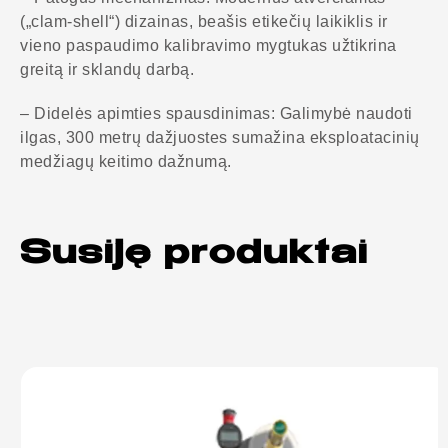
(„clam-shell“) dizainas, beašis etikečių laikiklis ir
vieno paspaudimo kalibravimo mygtukas užtikrina
greitą ir sklandų darbą.
– Didelės apimties spausdinimas: Galimybė naudoti
ilgas, 300 metrų dažjuostes sumažina eksploatacinių
medžiagų keitimo dažnumą.
Susiję produktai