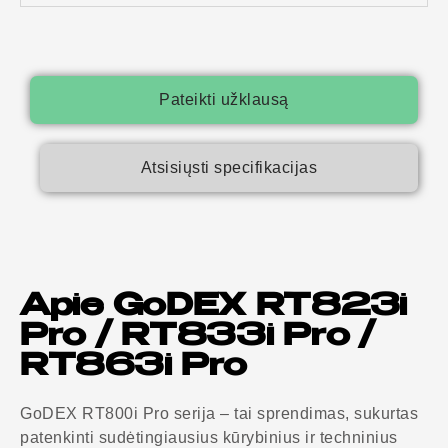
Pateikti užklausą
Atsisiųsti specifikacijas
Apie GoDEX RT823i
Pro / RT833i Pro /
RT863i Pro
GoDEX RT800i Pro serija – tai sprendimas, sukurtas
patenkinti sudėtingiausius kūrybinius ir techninius