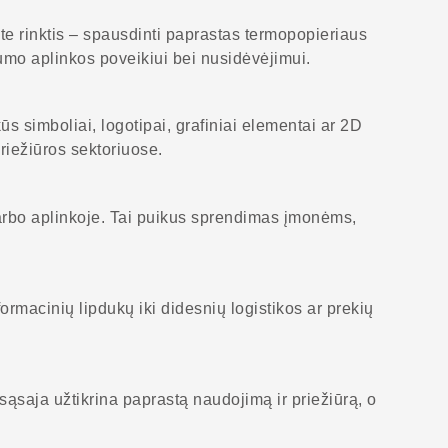
te rinktis – spausdinti paprastas termopopieriaus
umo aplinkos poveikiui bei nusidėvėjimui.
s simboliai, logotipai, grafiniai elementai ar 2D
priežiūros sektoriuose.
arbo aplinkoje. Tai puikus sprendimas įmonėms,
ormacinių lipdukų iki didesnių logistikos ar prekių
 sąsaja užtikrina paprastą naudojimą ir priežiūrą, o