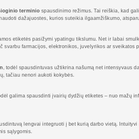
sioginio terminio
spausdinimo režimus. Tai reiškia, kad gali
naudoti dažajuostes, kurios suteikia ilgaamžiškumo, atspar
amos etiketės pasižymi ypatingu tikslumu. Net ir labai smulkū
ač svarbu farmacijos, elektronikos, juvelyrikos ar sveikatos 
in
, todėl spausdintuvas užtikrina našumą net intensyvaus d
ių, tačiau nenori aukoti kokybės.
todėl galima spausdinti įvairių dydžių etiketes – nuo mažų inf
sdintuvą lengvai integruoti į bet kurią darbo vietą. Intuityvi
omis sąlygomis.