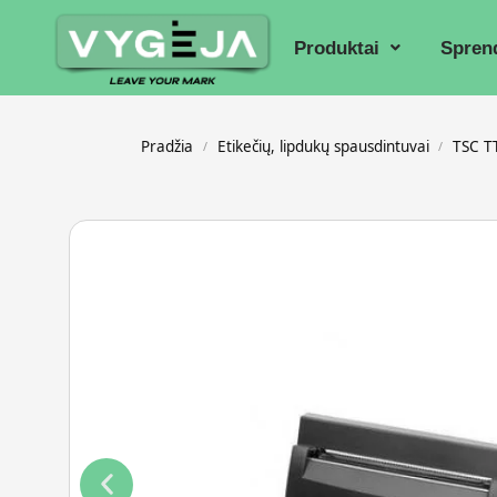
Produktai
Spren
Pradžia
Etikečių, lipdukų spausdintuvai
TSC T
/
/