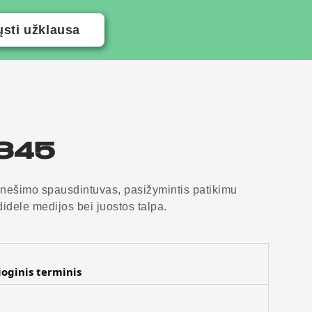
ųsti užklausa
345
rnešimo spausdintuvas, pasižymintis patikimu
didele medijos bei juostos talpa.
ioginis terminis