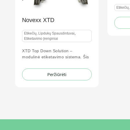
Etikečių, Lipdukų Spausdintuvai
Peržiūrėti
vai
,
–
stema. Šis