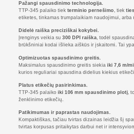
Pažangi spausdinimo technologija.
TTP-345 palaiko tiek
terminio pernešimo
, tiek
tie
etiketes, tinkamas trumpalaikiam naudojimui, arba 
Didelė raiška preciziškai kokybei.
Įrenginys veikia su
300 DPI raiška
, todėl spausdin
brūkšniniai kodai išlieka aiškūs ir įskaitomi. Tai yp
Optimizuotas spausdinimo greitis.
Maksimalus spausdinimo greitis siekia
iki 7,6 m/m
kurios reguliariai spausdina didelius kiekius etikeč
Platus etikečių pasirinkimas.
TTP-345 palaiko
iki 106 mm spausdinimo plotį
, 
ženklinimo etikečių.
Patikimumas ir paprastas naudojimas.
Kompaktiškas, tačiau tvirtas dizainas leidžia šį spau
tvirtas korpusas pritaikytas darbui net ir intensyvi