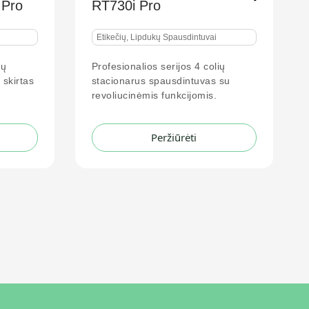
Etikečių, Lipdukų Spausdintuvai
Spausdintuvai
Pažangus 2 colių „Mini“ brūkšninių
kodų spausdintuvas su pramoninio
rijos 4 colių
usdintuvas su
unkcijomis.
Peržiūrėti
žiūrėti