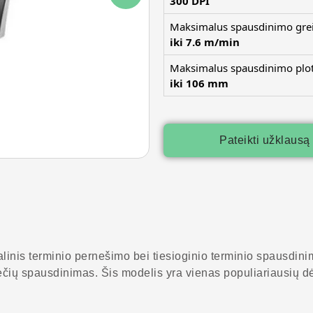
300 DPI
Maksimalus spausdinimo grei
iki 7.6 m/min
Maksimalus spausdinimo plot
iki 106 mm
Pateikti užklausą
alinis terminio pernešimo bei tiesioginio terminio spausdini
tikečių spausdinimas. Šis modelis yra vienas populiariausių d