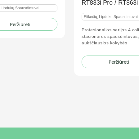
RT833i Pro / RT863i Pro
RT730i Pro
Etikečių, Lipdukų Spausdintuvai
Etikečių, Lipdukų 
Profesionalios serijos 4 colių
Profesionalios se
stacionarus spausdintuvas, skirtas
stacionarus spa
aukščiausios kokybės
revoliucinėmis f
Peržiūrėti
Per