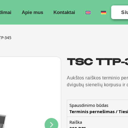
Si
dimai
Apie mus
Kontaktai
TP-345
TSC TTP-
Aukštos raiškos terminio pe
dvigubų sienelių korpusu ir 
Spausdinimo būdas
Terminis pernešimas / Ties
Raiška