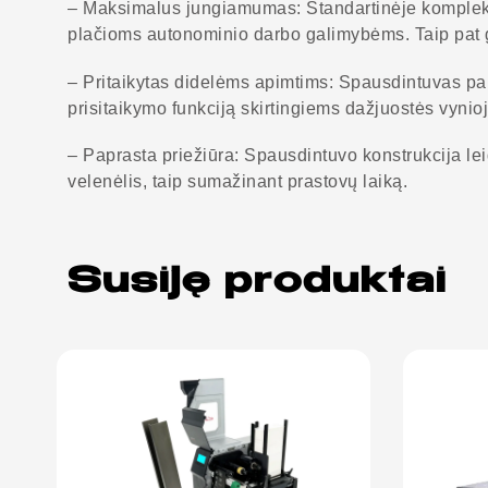
– Maksimalus jungiamumas: Standartinėje komplektaci
plačioms autonominio darbo galimybėms. Taip pat g
– Pritaikytas didelėms apimtims: Spausdintuvas palai
prisitaikymo funkciją skirtingiems dažjuostės vynioj
– Paprasta priežiūra: Spausdintuvo konstrukcija lei
velenėlis, taip sumažinant prastovų laiką.
Susiję produktai