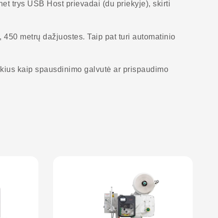
t trys USB Host prievadai (du priekyje), skirti
, 450 metrų dažjuostes. Taip pat turi automatinio
tokius kaip spausdinimo galvutė ar prispaudimo