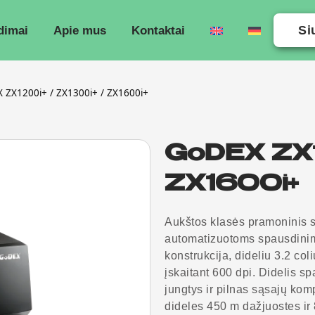
Si
dimai
Apie mus
Kontaktai
 ZX1200i+ / ZX1300i+ / ZX1600i+
GoDEX ZX1
ZX1600i+
Aukštos klasės pramoninis s
automatizuotoms spausdinim
konstrukcija, dideliu 3.2 col
įskaitant 600 dpi. Didelis s
jungtys ir pilnas sąsajų ko
dideles 450 m dažjuostes ir 