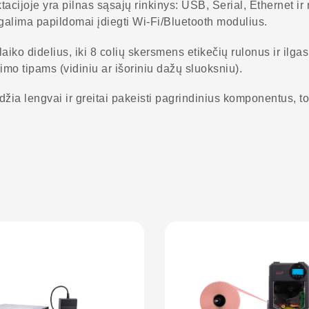
joje yra pilnas sąsajų rinkinys: USB, Serial, Ethernet ir ne
alima papildomai įdiegti Wi-Fi/Bluetooth modulius.
ko didelius, iki 8 colių skersmens etikečių rulonus ir ilgas
imo tipams (vidiniu ar išoriniu dažų sluoksniu).
džia lengvai ir greitai pakeisti pagrindinius komponentus, 