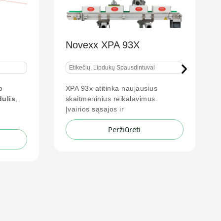
A 93X
ų Spausdintuvai
GoDEX RT700i Pro
ka naujausius
reikalavimus.
Etikečių, Lipdukų Spausdintuvai
s ir
eržiūrėti
Peržiūrėti