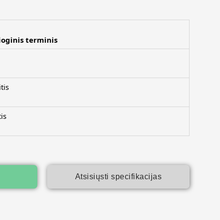
ioginis terminis
tis
is
Atsisiųsti specifikacijas