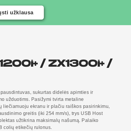
ųsti užklausa
200i+ / ZX1300i+ /
pausdintuvas, sukurtas didelės apimties ir
o užduotims. Pasižymi tvirta metaline
ių liečiamuoju ekranu ir plačiu raiškos pasirinkimu,
pausdinimo greitis (iki 254 mm/s), trys USB Host
mplektas užtikrina maksimalų našumą. Palaiko
8 colių etikečių rulonus.