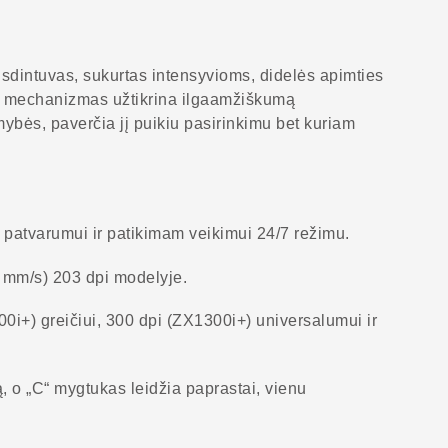
dintuvas, sukurtas intensyvioms, didelės apimties
alo mechanizmas užtikrina ilgaamžiškumą
mybės, paverčia jį puikiu pasirinkimu bet kuriam
 patvarumui ir patikimam veikimui 24/7 režimu.
254 mm/s) 203 dpi modelyje.
200i+) greičiui, 300 dpi (ZX1300i+) universalumui ir
ą, o „C“ mygtukas leidžia paprastai, vienu