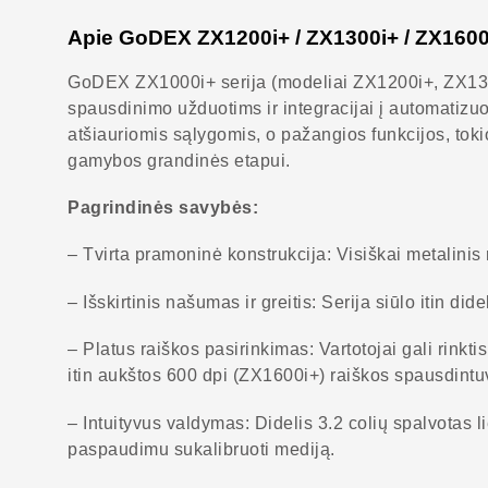
Apie GoDEX ZX1200i+ / ZX1300i+ / ZX1600
GoDEX ZX1000i+ serija (modeliai ZX1200i+, ZX1300i
spausdinimo užduotims ir integracijai į automatizu
atšiauriomis sąlygomis, o pažangios funkcijos, toki
gamybos grandinės etapui.
Pagrindinės savybės:
– Tvirta pramoninė konstrukcija: Visiškai metalini
– Išskirtinis našumas ir greitis: Serija siūlo itin d
– Platus raiškos pasirinkimas: Vartotojai gali rinkt
itin aukštos 600 dpi (ZX1600i+) raiškos spausdint
– Intuityvus valdymas: Didelis 3.2 colių spalvotas 
paspaudimu sukalibruoti mediją.