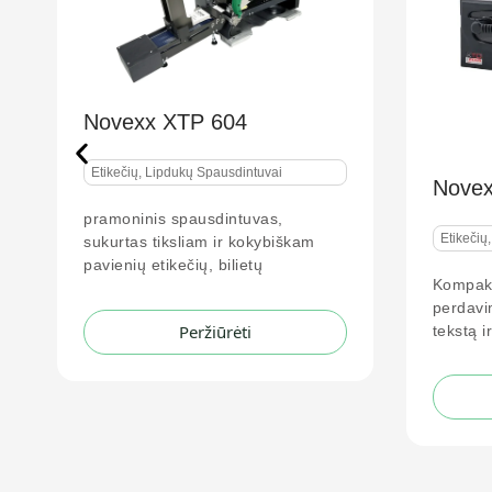
tuvai
Novexx XTO
vas,
Etikečių, Lipdukų Spausdintuvai
okybiškam
tų
Kompaktiškas dizainas, terminis
perdavimas, spausdina smulkų
tekstą ir brūkšninius
Peržiūrėti