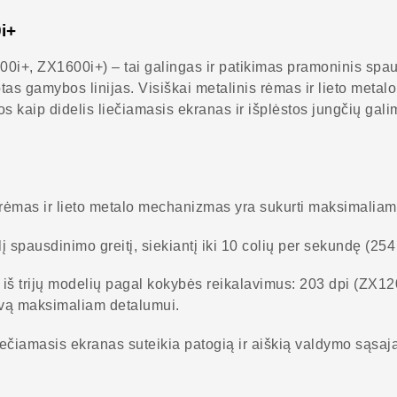
i+
+, ZX1600i+) – tai galingas ir patikimas pramoninis spaus
otas gamybos linijas. Visiškai metalinis rėmas ir lieto met
os kaip didelis liečiamasis ekranas ir išplėstos jungčių gali
s rėmas ir lieto metalo mechanizmas yra sukurti maksimaliam
idelį spausdinimo greitį, siekiantį iki 10 colių per sekundę (
is iš trijų modelių pagal kokybės reikalavimus: 203 dpi (ZX1
uvą maksimaliam detalumui.
liečiamasis ekranas suteikia patogią ir aiškią valdymo sąsaj