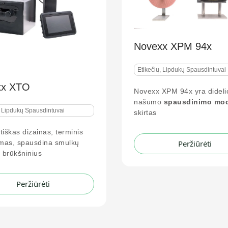
Novexx XP
Novexx XPM 94x
Etikečių, Lipduk
Etikečių, Lipdukų Spausdintuvai
XPA 93x atitin
Novexx XPM 94x yra didelio
skaitmeninius 
našumo
spausdinimo modulis
,
Įvairios sąsajo
skirtas
P
Peržiūrėti