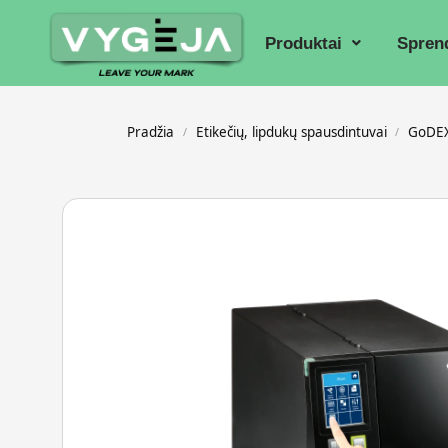
Produktai
Spren
Pradžia
Etikečių, lipdukų spausdintuvai
GoDEX
/
/