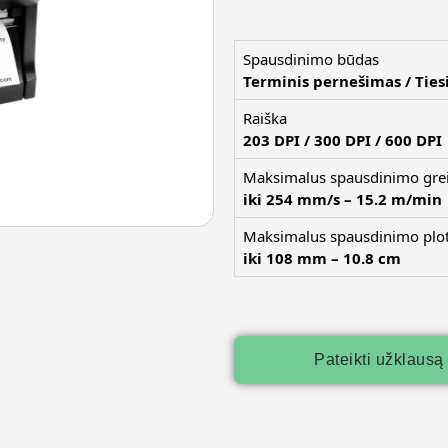
Spausdinimo būdas
Terminis pernešimas / Ties
Raiška
203 DPI / 300 DPI / 600 DPI
Maksimalus spausdinimo grei
iki 254 mm/s – 15.2 m/min
Maksimalus spausdinimo plot
iki 108 mm – 10.8 cm
Pateikti užklausą