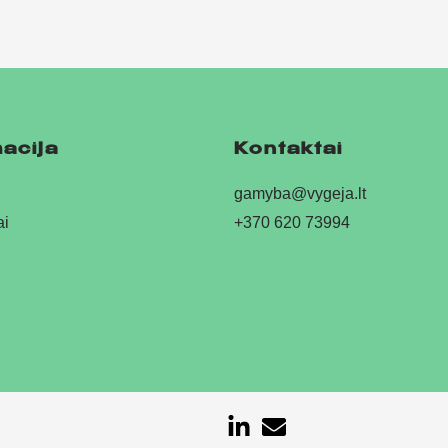
acija
Kontaktai
gamyba@vygeja.lt
ai
+370 620 73994