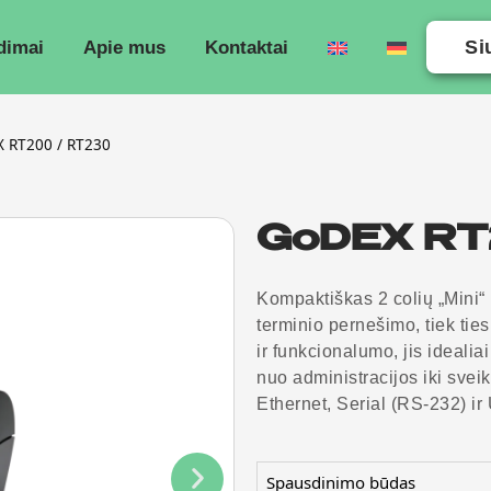
Si
dimai
Apie mus
Kontaktai
 RT200 / RT230
GoDEX RT
Kompaktiškas 2 colių „Mini“ 
terminio pernešimo, tiek tie
ir funkcionalumo, jis idealia
nuo administracijos iki svei
Ethernet, Serial (RS-232) i
Spausdinimo būdas