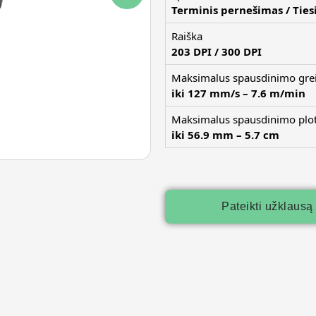
Terminis pernešimas / Ties
Raiška
203 DPI / 300 DPI
Maksimalus spausdinimo grei
iki 127 mm/s – 7.6 m/min
Maksimalus spausdinimo plot
iki 56.9 mm – 5.7 cm
Pateikti užklausą