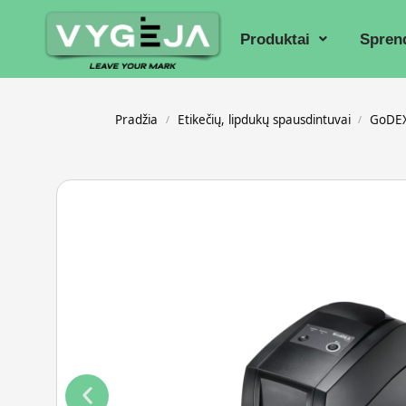
Produktai
Spren
Pradžia
Etikečių, lipdukų spausdintuvai
GoDEX
/
/