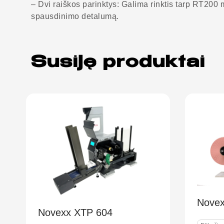
– Dvi raiškos parinktys: Galima rinktis tarp RT200 
spausdinimo detalumą.
Susiję produktai
Novexx XPM 94x