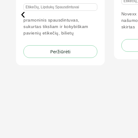
Etikečių, Lipdukų Spausdintuvai
Novexx XPM 94x yra didelio
našumo
spausdinimo modulis
,
skirtas
Nov
Peržiūrėti
Etike
Etike
ALX 7
siste