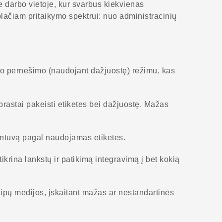
je darbo vietoje, kur svarbus kiekvienas
lačiam pritaikymo spektrui: nuo administracinių
nio pernešimo (naudojant dažjuostę) režimu, kas
prastai pakeisti etiketes bei dažjuostę. Mažas
dintuvą pagal naudojamas etiketes.
ikrina lankstų ir patikimą integravimą į bet kokią
 tipų medijos, įskaitant mažas ar nestandartinės