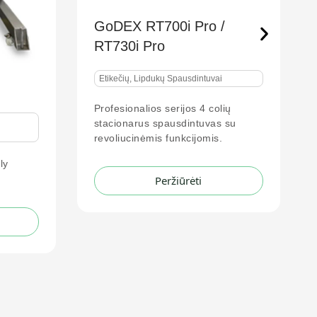
 /
GoDEX DT4x+
Etikečių, Lipdukų Spausdintuvai
vai
Patikimas tiesioginio terminio
spausdinimo stacionarus
colių
spausdintuvas, siūlantis didelį
as su
spausdinimo
is.
Peržiūrėti