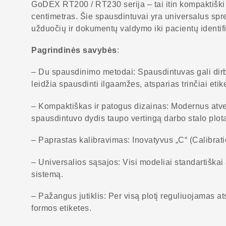
GoDEX RT200 / RT230 serija – tai itin kompaktiški s
centimetras. Šie spausdintuvai yra universalus spr
užduočių ir dokumentų valdymo iki pacientų identifi
Pagrindinės savybės
:
– Du spausdinimo metodai: Spausdintuvas gali dirbti
leidžia spausdinti ilgaamžes, atsparias trinčiai etik
– Kompaktiškas ir patogus dizainas: Modernus atverč
spausdintuvo dydis taupo vertingą darbo stalo plot
– Paprastas kalibravimas: Inovatyvus „C“ (Calibrati
– Universalios sąsajos: Visi modeliai standartiškai 
sistemą.
– Pažangus jutiklis: Per visą plotį reguliuojamas at
formos etiketes.