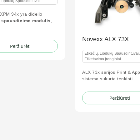
GoDEX RT700i Pro
RT730i Pro
Etikečių, Lipdukų Spausdintu
exx ALX 73X
Profesionalios serijos 4 
čių, Lipdukų Spausdintuvai
,
stacionarus spausdintuv
tavimo Įrenginiai
revoliucinėmis funkcijom
3x serijos Print & Apply
ma sukurta tenkinti
Peržiūrėti
Peržiūrėti