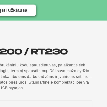
ųsti užklausa
200 / RT230
brūkšninių kodų spausdintuvas, palaikantis tiek
sioginį terminį spausdinimą. Dėl savo mažo dydžio
i tinka ribotoms darbo erdvėms ir įvairioms sritims –
katos priežiūros. Standartinėje komplektacijoje yra
r USB sąsajos.