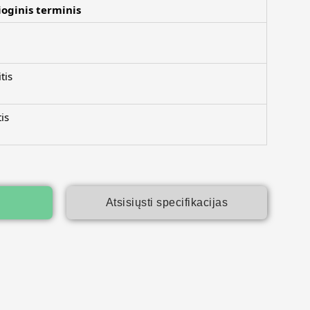
ioginis terminis
tis
is
Atsisiųsti specifikacijas