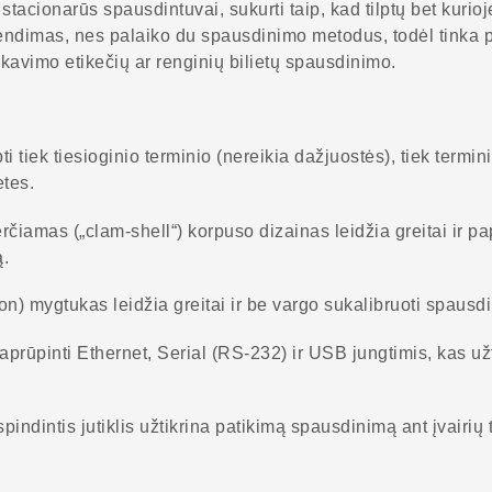
tacionarūs spausdintuvai, sukurti taip, kad tilptų bet kurio
endimas, nes palaiko du spausdinimo metodus, todėl tinka p
kavimo etikečių ar renginių bilietų spausdinimo.
 tiek tiesioginio terminio (nereikia dažjuostės), tiek termi
etes.
iamas („clam-shell“) korpuso dizainas leidžia greitai ir pa
ą.
on) mygtukas leidžia greitai ir be vargo sukalibruoti spaus
aprūpinti Ethernet, Serial (RS-232) ir USB jungtimis, kas užt
spindintis jutiklis užtikrina patikimą spausdinimą ant įvairių