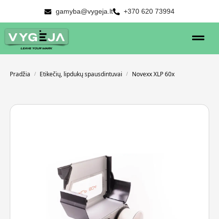
gamyba@vygeja.lt
+370 620 73994
Pradžia
Etikečių, lipdukų spausdintuvai
Novexx XLP 60x
/
/