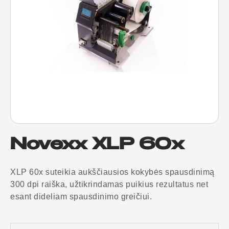
Novexx XLP 60x
XLP 60x suteikia aukščiausios kokybės spausdinimą
300 dpi raiška, užtikrindamas puikius rezultatus net
esant dideliam spausdinimo greičiui.