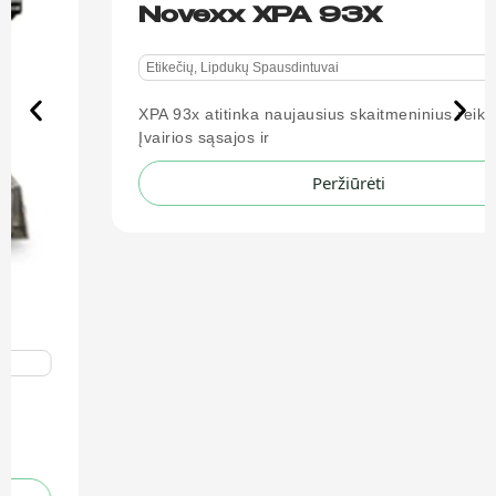
Novexx XPA 93X
Etikečių, Lipdukų Spausdintuvai
XPA 93x atitinka naujausius skaitmeninius reikalavimus.
Įvairios sąsajos ir
Peržiūrėti