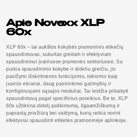
Apie Novexx XLP
60x
XLP 60x – tai aukštos kokybės pramoninis etikečių
spausdintuvas, sukurtas greitam ir efektyviam
spausdinimui įvairiuose pramonės sektoriuose. Su
puikia spausdinimo kokybe ir dideliu greičiu, jis
pasižymi išskirtinėmis funkcijomis, tokiomis kaip
įvairūs ekranai, daug pasirinkimo galimybių ir
konfigūruojami sąsajos moduliai. Tai leidžia pritaikyti
spausdintuvą pagal specifinius poreikius. Be to, XLP
60x užtikrina didelį patikimumą, ilgaamžiškumą ir
paprastą priežiūrą bei valdymą, kurių reikia norint
efektyviai spausdinti etiketes pramoninėje aplinkoje.