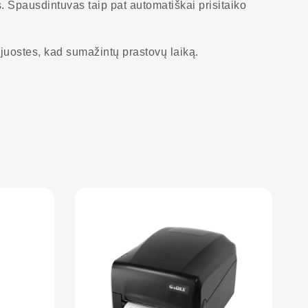
s. Spausdintuvas taip pat automatiškai prisitaiko
žjuostes, kad sumažintų prastovų laiką.