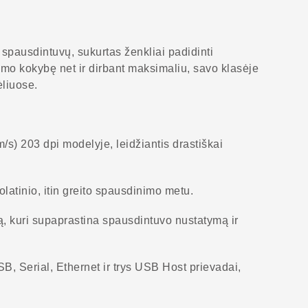
pausdintuvų, sukurtas ženkliai padidinti
imo kokybę net ir dirbant maksimaliu, savo klasėje
liuose.
/s) 203 dpi modelyje, leidžiantis drastiškai
olatinio, itin greito spausdinimo metu.
ją, kuri supaprastina spausdintuvo nustatymą ir
, Serial, Ethernet ir trys USB Host prievadai,