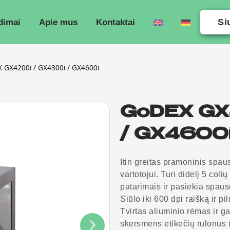
Si
dimai
Apie mus
Kontaktai
 GX4200i / GX4300i / GX4600i
GoDEX GX
/ GX4600
Itin greitas pramoninis spau
vartotojui. Turi didelį 5 col
patarimais ir pasiekia spaus
Siūlo iki 600 dpi raišką ir 
Tvirtas aliuminio rėmas ir g
skersmens etikečių rulonus 