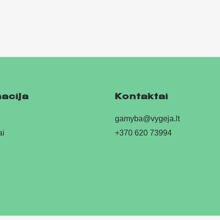
acija
Kontaktai
gamyba@vygeja.lt
ai
+370 620 73994