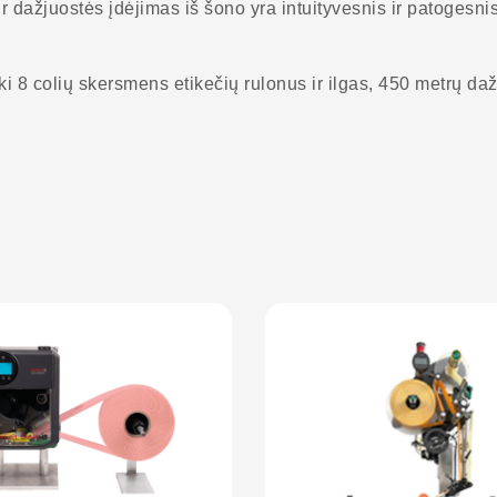
r dažjuostės įdėjimas iš šono yra intuityvesnis ir patogesni
iki 8 colių skersmens etikečių rulonus ir ilgas, 450 metrų da