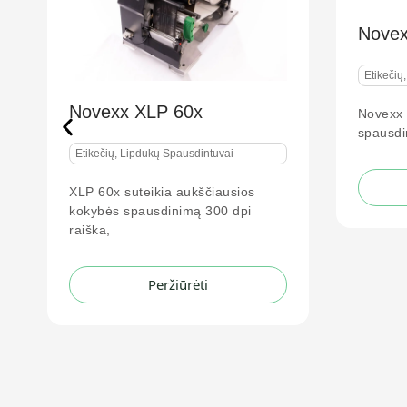
Novexx XDM
Etikečių, Lipdukų Spausdintuvai
Novexx XDM yra didelio našumo
spausdinimo ir dozavimo modulis,
vai
Peržiūrėti
ausios
0 dpi