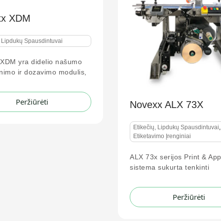
GoDEX GE3
Etikečių, Lipdukų 
Novexx ALX 73X
Ekonomiškas 4 c
spausdintuvas, p
pernešimo ir
Etikečių, Lipdukų Spausdintuvai
,
Etiketavimo Įrenginiai
Per
ALX 73x serijos Print & Apply
sistema sukurta tenkinti
Peržiūrėti