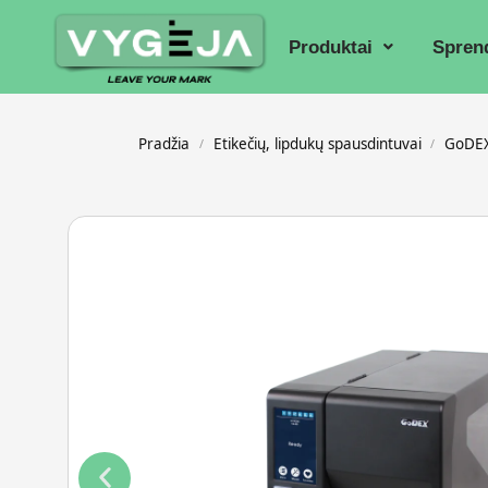
Produktai
Spren
Pradžia
Etikečių, lipdukų spausdintuvai
GoDEX
/
/