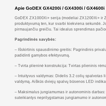
Apie GoDEX GX4200i / GX4300i / GX4600i
GoDEX ZX1000Xi+ serija (modeliai ZX1200Xi+ ir ZX1
produktyvumą ten, kur svarbi kiekviena sekundė. Jo 
pirmaujančiu greičiu. Tai idealus sprendimas pači
Pagrindinės savybės:
– Išskirtinis spausdinimo greitis: Pagrindinis priva
padidinti gamybos efektyvumą.
– Tvirta plieninė konstrukcija: Tvirtas plieninis rė
– Intuityvus valdymas: Didelis 3.2 colių spalvotas 
valdymą. Aiškūs dviejų spalvų būsenos LED indikatori
– Maksimalus jungiamumas ir autonominis darbas: St
suteikiantys neprilygstamas jungiamumo ir autono