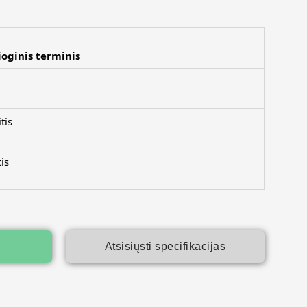
ioginis terminis
tis
is
Atsisiųsti specifikacijas