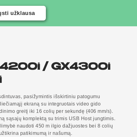
ųsti užklausa
4200i / GX4300i
i
sdintuvas, pasižymintis išskirtiniu patogumu
ių liečiamąjį ekraną su integruotais video gido
dinimo greitį iki 16 colių per sekundę (406 mm/s).
pilną sąsajų komplektą su trimis USB Host jungtimis.
alimybė naudoti 450 m ilgio dažjuostes bei 8 colių
užtikrina patikimumą ir našumą.