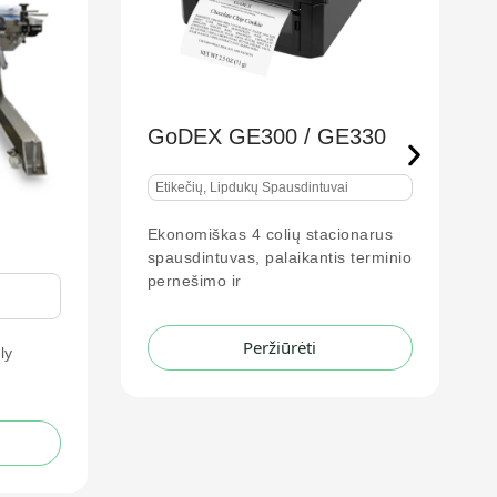
00 / GE330
GoDEX DT200L+ /
DT230L+
Spausdintuvai
Etikečių, Lipdukų Spausdintuvai
olių stacionarus
alaikantis terminio
Itin kompaktiška 2 colių tiesioginio
terminio spausdinimo serija,
idealiai
žiūrėti
Peržiūrėti