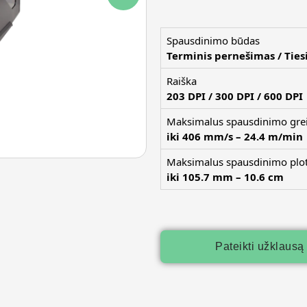
Spausdinimo būdas
Terminis pernešimas / Ties
Raiška
203 DPI / 300 DPI / 600 DPI
Maksimalus spausdinimo grei
iki 406 mm/s – 24.4 m/min
Maksimalus spausdinimo plot
iki 105.7 mm – 10.6 cm
Pateikti užklausą