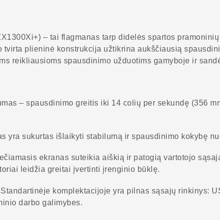
300Xi+) – tai flagmanas tarp didelės spartos pramoninių s
tvirta plieninė konstrukcija užtikrina aukščiausią spausdin
oms reikliausioms spausdinimo užduotims gamyboje ir sandė
lumas – spausdinimo greitis iki 14 colių per sekundę (356 mm
mas yra sukurtas išlaikyti stabilumą ir spausdinimo kokybę nu
liečiamasis ekranas suteikia aiškią ir patogią vartotojo sąsa
ai leidžia greitai įvertinti įrenginio būklę.
andartinėje komplektacijoje yra pilnas sąsajų rinkinys: USB
minio darbo galimybes.