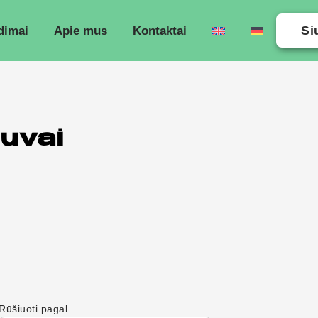
Si
dimai
Apie mus
Kontaktai
uvai