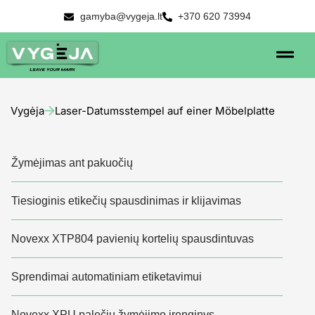
gamyba@vygeja.lt
+370 620 73994
Vygėja
Laser-Datumsstempel auf einer Möbelplatte
Žymėjimas ant pakuočių
Tiesioginis etikečių spausdinimas ir klijavimas
Novexx XTP804 pavienių kortelių spausdintuvas
Sprendimai automatiniam etiketavimui
Novexx XPU palečių žymėjimo įrenginys