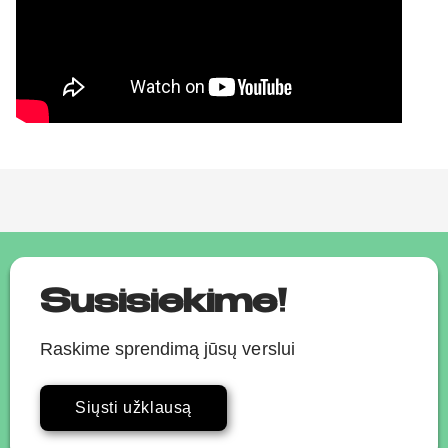
Susisiekime!
Raskime sprendimą jūsų verslui
Siųsti užklausą