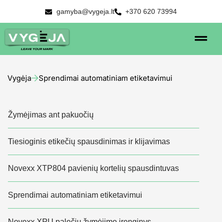
gamyba@vygeja.lt
+370 620 73994
Vygėja
Sprendimai automatiniam etiketavimui
Žymėjimas ant pakuočių
Tiesioginis etikečių spausdinimas ir klijavimas
Novexx XTP804 pavienių kortelių spausdintuvas
Sprendimai automatiniam etiketavimui
Novexx XPU palečių žymėjimo įrenginys