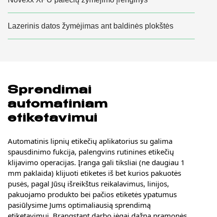
Lazerinis datos žymėjimas ant baldinės plokštės
Sprendimai
automatiniam
etiketavimui
Automatinis lipnių etikečių aplikatorius su galima
spausdinimo fukcija, palengvins rutinines etikečių
klijavimo operacijas. Įranga gali tiksliai (ne daugiau 1
mm paklaida) klijuoti etiketes iš bet kurios pakuotės
pusės, pagal Jūsų išreikštus reikalavimus, linijos,
pakuojamo produkto bei pačios etiketės ypatumus
pasiūlysime Jums optimaliausią sprendimą
etiketavimui. Brangstant darbo jėgai dažna pramonės