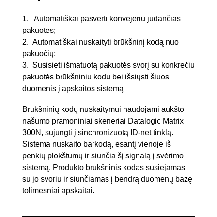
1. Automatiškai pasverti konvejeriu judančias
pakuotes;
2. Automatiškai nuskaityti brūkšninį kodą nuo
pakuočių;
3. Susisieti išmatuotą pakuotės svorį su konkrečiu
pakuotės brūkšniniu kodu bei išsiųsti šiuos
duomenis į apskaitos sistemą
Brūkšninių kodų nuskaitymui naudojami aukšto
našumo pramoniniai skeneriai Datalogic Matrix
300N, sujungti į sinchronizuotą ID-net tinklą.
Sistema nuskaito barkodą, esantį vienoje iš
penkių plokštumų ir siunčia šį signalą į svėrimo
sistemą. Produkto brūkšninis kodas susiejamas
su jo svoriu ir siunčiamas į bendrą duomenų bazę
tolimesniai apskaitai.