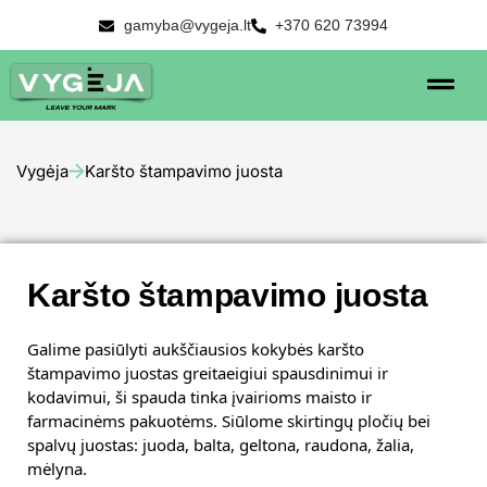
gamyba@vygeja.lt
+370 620 73994
Vygėja
Karšto štampavimo juosta
Karšto štampavimo juosta
Galime pasiūlyti aukščiausios kokybės karšto
štampavimo juostas greitaeigiui spausdinimui ir
kodavimui, ši spauda tinka įvairioms maisto ir
farmacinėms pakuotėms. Siūlome skirtingų pločių bei
spalvų juostas: juoda, balta, geltona, raudona, žalia,
mėlyna.