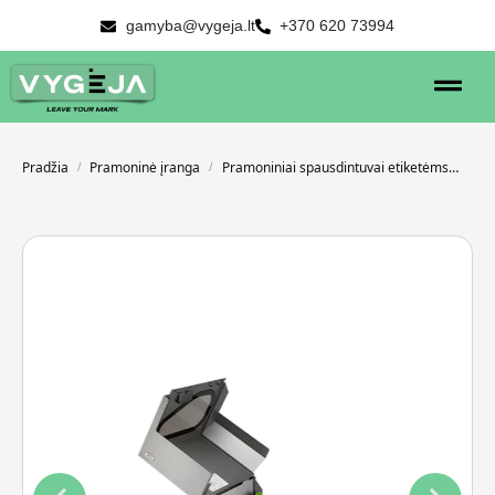
gamyba@vygeja.lt
+370 620 73994
Pradžia
Pramoninė įranga
Pramoniniai spausdintuvai etiketėms
TSC
/
/