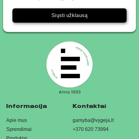
Siųsti užklausą
Informacija
Kontaktai
Apie mus
gamyba@vygeja.lt
Sprendimai
+370 620 73994
Produktai