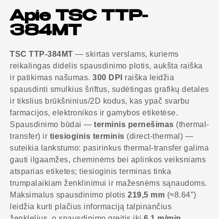
Apie TSC TTP-
384MT
TSC TTP-384MT
— skirtas verslams, kuriems
reikalingas didelis spausdinimo plotis, aukšta raiška
ir patikimas našumas.
300 DPI
raiška leidžia
spausdinti smulkius šriftus, sudėtingas grafikų detales
ir tikslius brūkšninius/2D kodus, kas ypač svarbu
farmacijos, elektronikos ir gamybos etiketėse.
Spausdinimo būdai —
terminis pernešimas
(thermal-
transfer) ir
tiesioginis terminis
(direct-thermal) —
suteikia lankstumo: pasirinkus thermal-transfer galima
gauti ilgaamžes, cheminėms bei aplinkos veiksniams
atsparias etiketes; tiesioginis terminas tinka
trumpalaikiam ženklinimui ir mažesnėms sąnaudoms.
Maksimalus spausdinimo plotis
219,5 mm
(≈8.64″)
leidžia kurti plačius informaciją talpinančius
ženklelius, o spausdinimo greitis iki
6,1 m/min