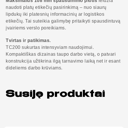
Maksimalus 108 mm spausdinimo plotis
leidžia
naudoti platų etikečių pasirinkimą – nuo siaurų
lipdukų iki platesnių informacinių ar logistikos
etikečių. Tai suteikia galimybę pritaikyti spausdintuvą
įvairiems verslo poreikiams.
Tvirtas ir patikimas.
TC200 sukurtas intensyviam naudojimui.
Kompaktiškas dizainas taupo darbo vietą, o patvari
konstrukcija užtikrina ilgą tarnavimo laiką net ir esant
dideliems darbo krūviams.
Susiję produktai