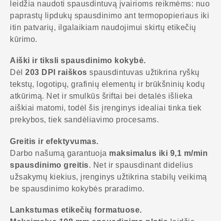
leidžia naudoti spausdintuvą įvairioms reikmėms: nuo
paprastų lipdukų spausdinimo ant termopopieriaus iki
itin patvarių, ilgalaikiam naudojimui skirtų etikečių
kūrimo.
Aiški ir tiksli spausdinimo kokybė.
Dėl
203 DPI raiškos
spausdintuvas užtikrina ryškų
tekstų, logotipų, grafinių elementų ir brūkšninių kodų
atkūrimą. Net ir smulkūs šriftai bei detalės išlieka
aiškiai matomi, todėl šis įrenginys idealiai tinka tiek
prekybos, tiek sandėliavimo procesams.
Greitis ir efektyvumas.
Darbo našumą garantuoja
maksimalus iki 9,1 m/min
spausdinimo greitis
. Net ir spausdinant didelius
užsakymų kiekius, įrenginys užtikrina stabilų veikimą
be spausdinimo kokybės praradimo.
Lankstumas etikečių formatuose.