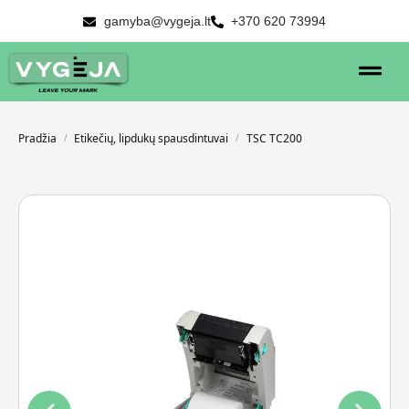
gamyba@vygeja.lt
+370 620 73994
Pradžia
Etikečių, lipdukų spausdintuvai
TSC TC200
/
/