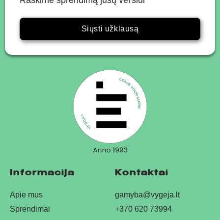
Raskime sprendimą jūsų verslui
Siųsti užklausą
Informacija
Kontaktai
Apie mus
gamyba@vygeja.lt
Sprendimai
+370 620 73994