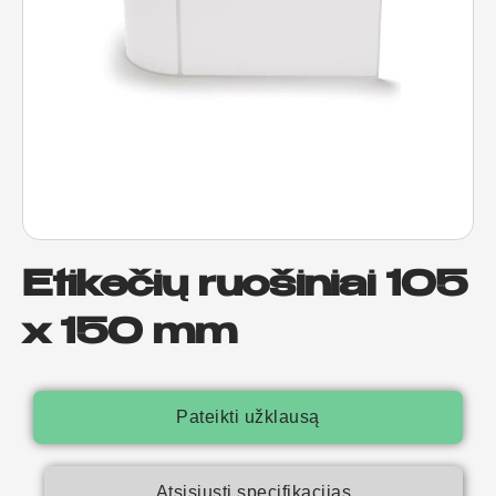
Etikečių ruošiniai 105
x 150 mm
Pateikti užklausą
Atsisiųsti specifikacijas