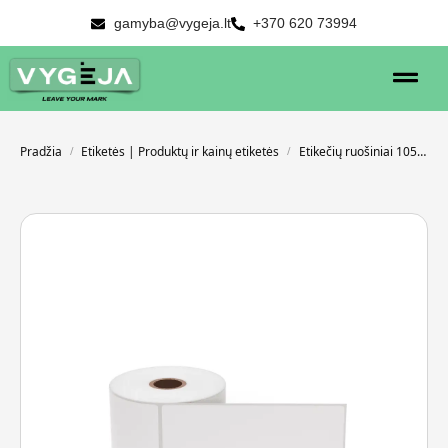
gamyba@vygeja.lt
+370 620 73994
Pradžia
Etiketės | Produktų ir kainų etiketės
Etikečių ruošiniai 105 x 150 mm
/
/